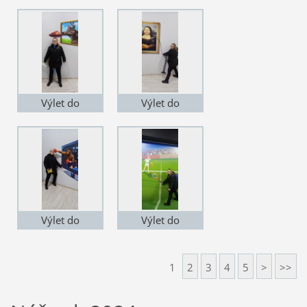
Ostrově
Ostrově
Výlet do
Výlet do
Františkových
Františkových
lázní
lázní
Výlet do
Výlet do
Františkových
Františkových
lázní
lázní
1
2
3
4
5
>
>>