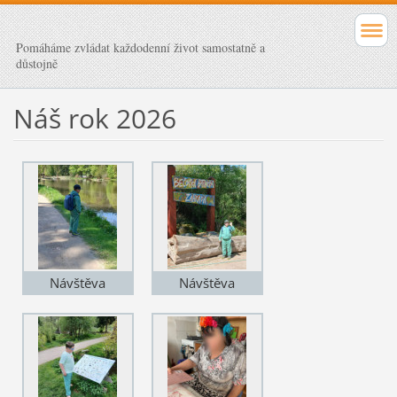
Pomáháme zvládat každodenní život samostatně a
důstojně
Náš rok 2026
Návštěva
Návštěva
Botanické
Botanické
zahrady
zahrady