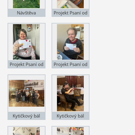
Návštěva
Projekt Psaní od
Botanické
srdce
zahrady
Projekt Psaní od
Projekt Psaní od
srdce
srdce
Kytičkový bál
Kytičkový bál
2026
2026