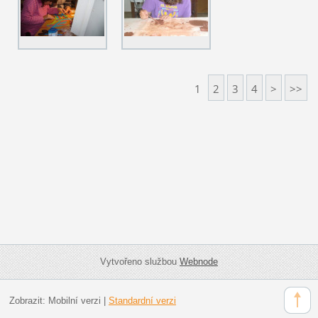
1
2
3
4
>
>>
Vytvořeno službou
Webnode
Zobrazit:
Mobilní verzi
|
Standardní verzi