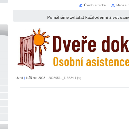
Úvodní stránka
Mapa st
Pomáháme zvládat každodenní život samo
Úvod
|
Náš rok 2023
|
20230511_113624 1.jpg