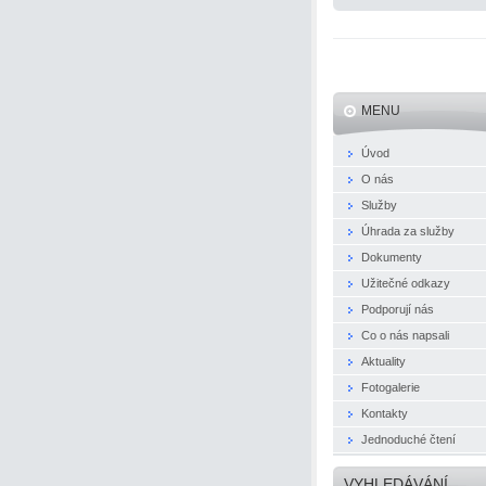
MENU
Úvod
O nás
Služby
Úhrada za služby
Dokumenty
Užitečné odkazy
Podporují nás
Co o nás napsali
Aktuality
Fotogalerie
Kontakty
Jednoduché čtení
VYHLEDÁVÁNÍ