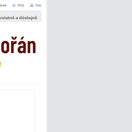
ránek
RSS
Tisk
statně a důstojně