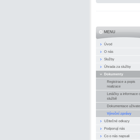
MENU
Úvod
O nás
Služby
Úhrada za služby
Dokumenty
Registrace a popis
realizace
Letáčky a informace 
službě
Dokumentace uživate
Výroční zprávy
Užitečné odkazy
Podporují nás
Co o nás napsali