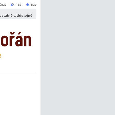
ránek
RSS
Tisk
statně a důstojně