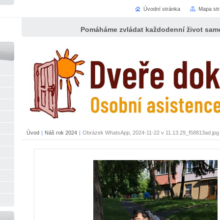
Úvodní stránka
Mapa st
Pomáháme zvládat každodenní život samo
Úvod
|
Náš rok 2024
|
Obrázek WhatsApp, 2024-11-22 v 11.13.29_f58813ad.jpg