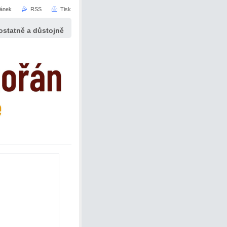
ránek
RSS
Tisk
statně a důstojně