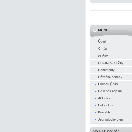
MENU
Úvod
O nás
Služby
Úhrada za služby
Dokumenty
Užitečné odkazy
Podporují nás
Co o nás napsali
Aktuality
Fotogalerie
Kontakty
Jednoduché čtení
VYHLEDÁVÁNÍ